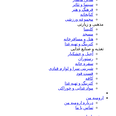
سینما و تئاتر
فرهنگ و هنر
کتابخانه
مجموعه ورزشی
مذهبی و زیارتی
کلیسا
مسجد
هتل و مسافرخانه
کترینگ و تهیه غذا
تغذیه و صنایع غذایی
آجیل و خشکبار
رستوران
سفره حانه
شیرینی سرا و لوازم قنادی
فست فود
کافه
کترینگ و تهیه غذا
مواد غذایی و خوراکی
ارومیه من
درباره ارومیه من
تماس با ما