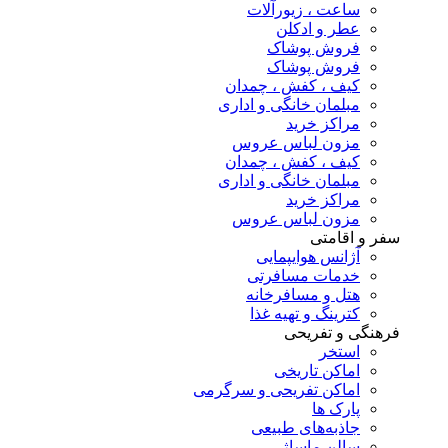
ساعت ، زیورآلات
عطر و ادکلن
فروش پوشاک
فروش پوشاک
کیف ، کفش ، چمدان
مبلمان خانگی و اداری
مراکز خرید
مزون لباس عروس
کیف ، کفش ، چمدان
مبلمان خانگی و اداری
مراکز خرید
مزون لباس عروس
سفر و اقامتی
آژانس هوایپمایی
خدمات مسافرتی
هتل و مسافرخانه
کترینگ و تهیه غذا
فرهنگی و تفریحی
استخر
اماکن تاریخی
اماکن تفریحی و سرگرمی
پارک ها
جاذبه‌های طبیعی
سالن ماساژ