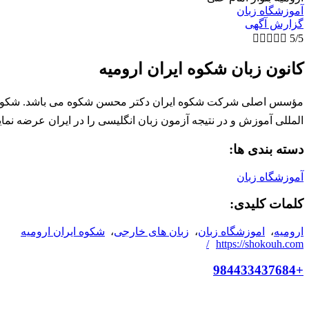
آموزشگاه زبان
گزارش آگهی





5/5
کانون زبان شکوه ایران ارومیه
مؤسس اصلی شرکت شکوه ایران دکتر محسن شکوه می باشد. شکوه ایران
المللی آموزش و در نتیجه آزمون زبان انگلیسی را در ایران عرضه نمای
دسته بندی ها:
آموزشگاه زبان
کلمات کلیدی:
ارومیه
،
اموزشگاه زبان
،
زبان های خارجی
،
شکوه ایران ارومیه
https://shokouh.com/
+984433437684