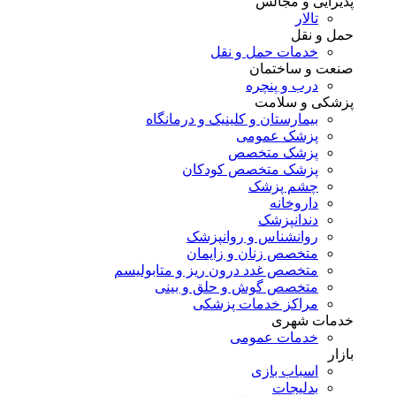
پذیرایی و مجالس
تالار
حمل و نقل
خدمات حمل و نقل
صنعت و ساختمان
درب و پنچره
پزشکی و سلامت
بیمارستان و کلینیک و درمانگاه
پزشک عمومی
پزشک متخصص
پزشک متخصص کودکان
چشم پزشک
داروخانه
دندانپزشک
روانشناس و روانپزشک
متخصص زنان و زایمان
متخصص غدد درون ریز و متابولیسم
متخصص گوش و حلق و بینی
مراکز خدمات پزشکی
خدمات شهری
خدمات عمومی
بازار
اسباب بازی
بدلیجات