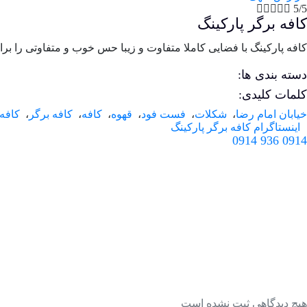





5/5
کافه برگر پارکینگ
کافه پارکینگ با فضایی کاملا متفاوت و زیبا حس خوب و متفاوتی را برای
دسته بندی ها:
کلمات کلیدی:
خیابان امام رضا
،
شکلات
،
فست فود
،
قهوه
،
کافه
،
کافه برگر
،
کافه 
اینستاگرام کافه برگر پارکینگ
0914 936 0914
هیچ دیدگاهی ثبت نشده است