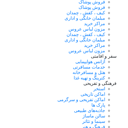
فروش پوشاک
فروش پوشاک
کیف ، کفش ، چمدان
مبلمان خانگی و اداری
مراکز خرید
مزون لباس عروس
کیف ، کفش ، چمدان
مبلمان خانگی و اداری
مراکز خرید
مزون لباس عروس
سفر و اقامتی
آژانس هوایپمایی
خدمات مسافرتی
هتل و مسافرخانه
کترینگ و تهیه غذا
فرهنگی و تفریحی
استخر
اماکن تاریخی
اماکن تفریحی و سرگرمی
پارک ها
جاذبه‌های طبیعی
سالن ماساژ
سینما و تئاتر
فرهنگ و هنر