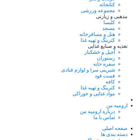
کتابخانه
مجموعه ورزشی
مذهبی و زیارتی
کلیسا
مسجد
هتل و مسافرخانه
کترینگ و تهیه غذا
تغذیه و صنایع غذایی
آجیل و خشکبار
رستوران
سفره حانه
شیرینی سرا و لوازم قنادی
فست فود
کافه
کترینگ و تهیه غذا
مواد غذایی و خوراکی
ارومیه من
درباره ارومیه من
تماس با ما
صفحه اصلی
دسته بندی ها