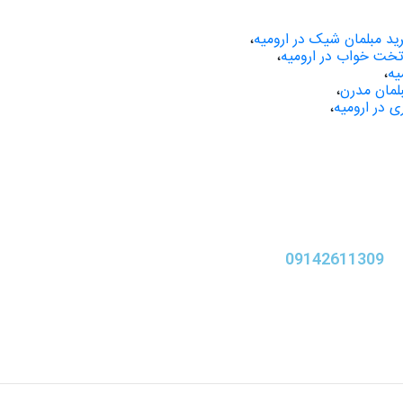
ید مبلمان شیک در ارومیه
،
خت خواب در ارومیه
،
یه
،
لمان مدرن
،
ی در ارومیه
،
09142611309