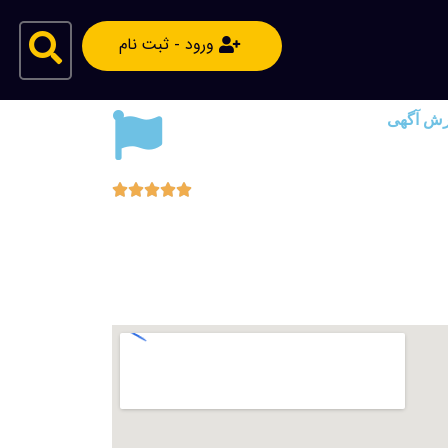
ورود - ثبت نام
رش آگهی




