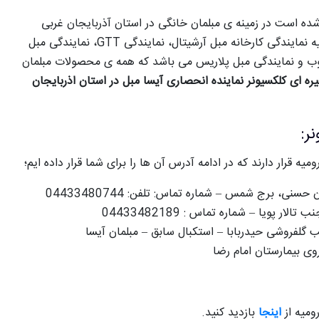
 شده است در زمینه ی مبلمان خانگی در استان آذربایجان غربی
فعالیت دارد و باید بگوییم که مبلمان کلکسیونر ارومیه نمایندگی کارخانه مبل آرشیتال، نمایندگی GTT، نمایندگی مبل
وب و نمایندگی مبل پلاریس می باشد که همه ی محصولات مبلمان
ه ای کلکسیونر نماینده انحصاری آیسا مبل در استان اذربايجان
ر:
میه قرار دارند که در ادامه آدرس آن ها را برای شما قرار داده ایم؛
نی، برج شمس – شماره تماس: تلفن: 04433480744
 پویا – شماره تماس : 04433482189
 گلفروشی حیدربابا – استکبال سابق – مبلمان آیسا
وی بیمارستان امام رضا
میه از
اینجا
بازدید کنید.