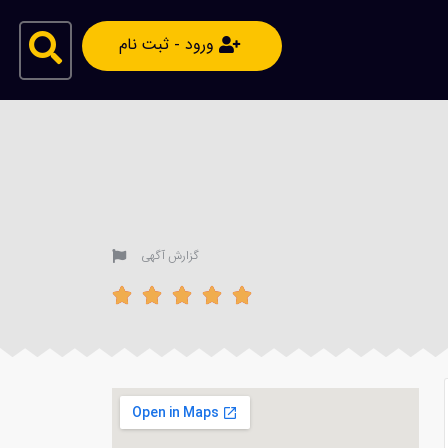
ورود - ثبت نام
گزارش آگهی




