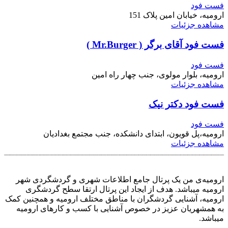
فست فود
ارومیه، خیابان امین پلاک 151
مشاهده جزئیات
فست فود آقای برگر ( Mr.Burger )
فست فود
ارومیه، بلوار مولوی، جنب چهار راه امین
مشاهده جزئیات
فست فود دکتر نیک
فست فود
ارومیه،پل قویون، ابتدای دانشکده، جنب مجتمع بغدادیان
مشاهده جزئیات
ارومیه‌ی من یک پرتال جامع اطلاعات شهری و گردشگردی شهر
ارومیه میباشد. هدف از ایجاد این پرتال ارتقا سطح گردشگری
ارومیه، آشنایی گردشگران با مناطق مختلف ارومیه و همچنین کمک
به همشهریان عزیز در خصوص آشنایی با کسب و کارهای ارومیه
میباشد.