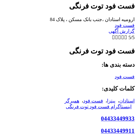
فست فود توت فرنگی
ارومیه استادان ،جنب بانک مسکن ، پلاک 84
فست فود
گزارش آگهی





5/5
فست فود توت فرنگی
دسته بندی ها:
فست فود
کلمات کلیدی:
استادان
،
پیتزا
،
فست فود
،
همبرگر
اینستاگرام فست فود توت فرنگی
04433449933
04433449911