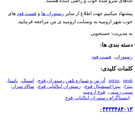
غذاهای سرو شده خوب و راضی کننده هستند.
پیشنهاد میکنیم جهت اطلاع از سایر
رستوران ها
و
فست فود
های
خوب شهر ارومیه به وبسایت ارومیه ی من مراجعه فرمایید.
به مدیریت: جستجویی
دسته بندی ها:
رستوران
،
فست فود
کلمات کلیدی:
steak
،
pizza
،
آدرس و شماره تلفن رستوران قوچ
،
استیک
،
پاستا
،
پیتزا
،
پیتزا اسپشیال قوچ
،
رستوران ایتالیایی قوچ
،
سالاد سزار
،
سیب زمینی
،
قوچ ارومیه
اینستاگرام رستوران ایتالیایی قوچ
۰۴۴۳۳۴۸۴۰۱۳