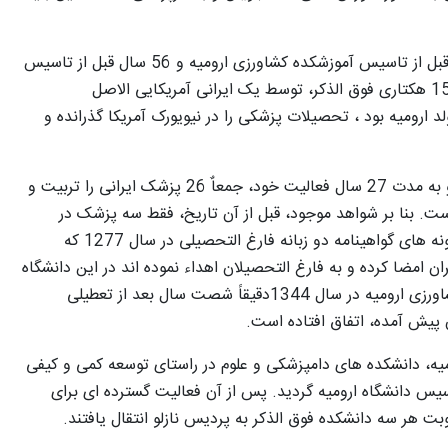
لازم به ذکر است که یک دانشکده پزشکی، 87 سال قبل از تاسیس آموزشکده کشاورزی ارومیه و 56 سال قبل از تاسیس
دانشگاه تهران، در سال 1257 شمسی در محل باغ 15 هکتاری فوق الذکر، توسط یک ایرانی آمریکایی الاصل
د ارومیه بود ، تحصیلات پزشکی را در نیویورک آمریکا گذرانده و
دانشکده پزشکی ارومیه در طی پنج دوره پنج ساله و به مدت 27 سال فعالیت خود، جمعاٌ 26 پزشک ایرانی را تربیت و
ست. بنا بر شواهد موجود، قبل از آن تاریخ، فقط سه پزشک در
ارومیه مشغول طبابت بوده اند. هم اکنون یکی از نمونه های گواهینامه دو زبانه فارغ التحصیلی در سال 1277 که
ن امضا کرده و به فارغ التحصیلان اهداء نموده اند در این دانشگاه
موجود می باشد بدین ترتیب تاسیس آموزشکده کشاورزی ارومیه در سال 1344دقیقاً شصت سال بعد از تعطیلی
 پیش آمده، اتفاق افتاده است.
یه، دانشکده های دامپزشکی و علوم در راستای توسعه کمی و کیفی
که منجر به تاسیس دانشگاه ارومیه گردید. پس از آن فعالیت گسترده ای برای
بت هر سه دانشکده فوق الذکر به پردیس نازلو انتقال یافتند.