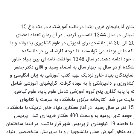
دانشگاه ارومیه به عنوان یک مرکز آموزش عالی در استان آذربایجان غربی ابتدا در قالب آموزشکده در یک باغ 15
هکتاری در مسیر جاده بند به ریاست آقای مهندس شیبانی در سال 1344 تاسیس گردید. در آن زمان تعداد اعضای
هیأت علمی بسیار محدود بوده و در هر دوره تعداد 20 الی 30 نفر دانشجو برای آموزش در علوم کشاورزی پذیرفته و با
ه مایل بودند می توانستند تا درجه کارشناسی در دانشکده
کشاورزی کرج وابسته به دانشگاه تهران به تحصیلات خود ادامه دهند.در سال 1348 موافقت نامه ای بین بنیاد خاور
ده از دو سال به چهار سال به امضاء رسید و آقای دکتر جعفر
نمایندگان بنیاد خاور نزدیک تهیه کتب آموزشی به زبان انگلیسی و
کشاورزی و دامپزشکی را به عهده گرفت. گرایشهای آموزشی شامل
 با پایه گذاری پنج گروه آموزشی شامل علوم پایه، علوم گیاهی،
یت می شد. کتابخانه مرکزی دانشکده به سرعت با کتابهای
منتخب تجهیز و تعداد دانشجویان جدیدالورود به 150 نفر در سال رسید. در آغاز همکاری بنیاد خاور نزدیک با دانشکده
کشاورزی و دامپروری، مزرعه وسیعی در نازلو واقع در حومه شهر ارومیه به وسعت 400 هکتار خریداری شد . پردیس
نازلو در 11 کیلومتری مسیر جاده مرز سرو با ترکیه و با فاصله 19 کیلومتری از پردیس شهر قرار داشت. در ابتدا ساختمان
 به منظور آموزش عملی دانشجویان و با سرپرستی متخصصین بنیاد