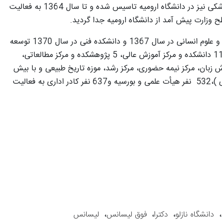
لازم به توضیح است که در سال 1359 دانشکده پزشکی نیز در دانشگاه ارومیه تاسیس شده و تا سال 1364 به فعالیت
 وزارت پیش آمد از دانشگاه ارومیه جدا گردید.
دانشگاه ارومیه پس از آن با افتتاح دانشکده ادبیات و علوم انسانی در سال 1367 و دانشکده فنی در سال 1370 توسعه
بیشتری یافت و در سال تحصیلی94-93 با داشتن 11 دانشکده و مرکز آموزش عالی، 5 پژوهشکده و مرکز مطالعاتی،
زبان، مرکز نیمه حضوری، مرکز رشد، موزه تاریخ طبیعی و با بیش
از17000 نفر دانشجو( روزانه ، شبانه و نیمه حضوری )،532 نفر هیأت علمی و بورسیه و637 نفر کادر اداری به فعالیت
،
دانشگاه نازلو
،
دکترا
،
فوق لیسانس
،
لیسانس