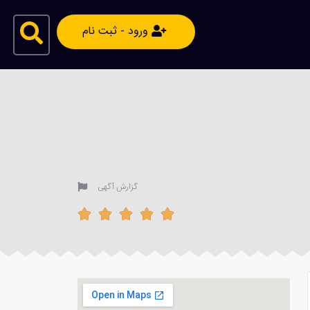
ورود - ثبت نام
گزارش آگهی




