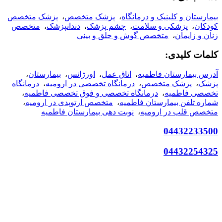
بیمارستان و کلینیک و درمانگاه
،
پزشک متخصص
،
پزشک متخصص
کودکان
،
پزشکی و سلامت
،
چشم پزشک
،
دندانپزشک
،
متخصص
زنان و زایمان
،
متخصص گوش و حلق و بینی
کلمات کلیدی:
آدرس بیمارستان فاطمیه
،
اتاق عمل
،
اورژانس
،
بیمارستان
،
پزشک
،
پزشک متخصص
،
درمانگاه تخصصی در ارومیه
،
درمانگاه
تخصصی فاطمیه
،
درمانگاه تخصصی و فوق تخصصی فاطمیه
،
شماره تلفن بیمارستان فاطمیه
،
متخصص ارتوپدی در ارومیه
،
متخصص قلب در ارومیه
،
نوبت دهی بیمارستان فاطمیه
04432233500
04432254325