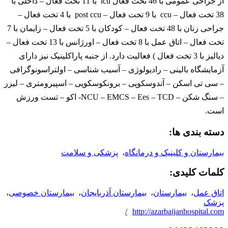
از جراحی عمومی با 46 تخت فعال icu با 11 تخت فعال – داخلی با
38 تخت فعال – ccu با 9 تخت فعال – post ccu با 4 تخت فعال –
جراحی زنان با 48 تخت فعال – کودکان با 5 تخت فعال – زایمان با 7
تخت فعال – اتاق عمل با 8 تخت فعال – اورژانس با 13 تخت فعال –
دیالیز با 3 تخت فعال ) فعالیت دارد. از جنبه پاراکلینیک نیز دارای
آزمایشگاه بالینی – رادیولوژی – آسیب شناسی – اولتراسونوگرافی
– سی تی اسکن – آندوسکوپی – برونکوسکوپی – اسپیرومتری – لیزر
– سنگ شکن – NCU – EMCS – Ees – TCD- اکو – تست ورزش
است.
دسته بندی ها:
بیمارستان و کلینیک و درمانگاه
،
پزشکی و سلامت
کلمات کلیدی:
اتاق عمل
،
بیمارستان
،
بیمارستان آذربایجان
،
بیمارستان خصوصی
،
پزشک
http://azarbaijanhospital.com/