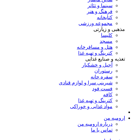
سینما و تئاتر
فرهنگ و هنر
کتابخانه
مجموعه ورزشی
مذهبی و زیارتی
کلیسا
مسجد
هتل و مسافرخانه
کترینگ و تهیه غذا
تغذیه و صنایع غذایی
آجیل و خشکبار
رستوران
سفره حانه
شیرینی سرا و لوازم قنادی
فست فود
کافه
کترینگ و تهیه غذا
مواد غذایی و خوراکی
ارومیه من
درباره ارومیه من
تماس با ما