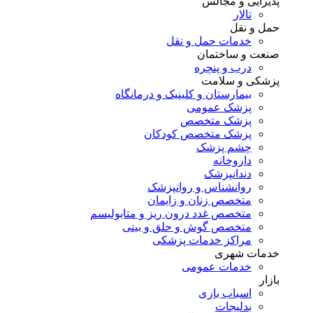
پذیرایی و مجالس
تالار
حمل و نقل
خدمات حمل و نقل
صنعت و ساختمان
درب و پنچره
پزشکی و سلامت
بیمارستان و کلینیک و درمانگاه
پزشک عمومی
پزشک متخصص
پزشک متخصص کودکان
چشم پزشک
داروخانه
دندانپزشک
روانشناس و روانپزشک
متخصص زنان و زایمان
متخصص غدد درون ریز و متابولیسم
متخصص گوش و حلق و بینی
مراکز خدمات پزشکی
خدمات شهری
خدمات عمومی
بازار
اسباب بازی
بدلیجات