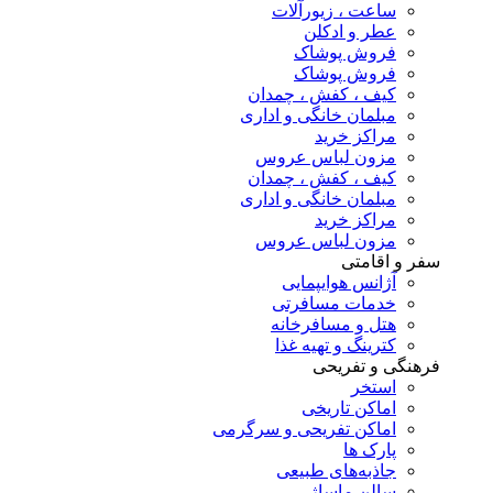
ساعت ، زیورآلات
عطر و ادکلن
فروش پوشاک
فروش پوشاک
کیف ، کفش ، چمدان
مبلمان خانگی و اداری
مراکز خرید
مزون لباس عروس
کیف ، کفش ، چمدان
مبلمان خانگی و اداری
مراکز خرید
مزون لباس عروس
سفر و اقامتی
آژانس هوایپمایی
خدمات مسافرتی
هتل و مسافرخانه
کترینگ و تهیه غذا
فرهنگی و تفریحی
استخر
اماکن تاریخی
اماکن تفریحی و سرگرمی
پارک ها
جاذبه‌های طبیعی
سالن ماساژ