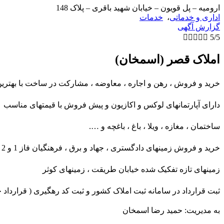
ارومیه – پل قویون – خیابان شهید باقری – پلاک 148
اداری و خدماتی
،
خدمات
گزارش آگهی





5/5
املاک قصر (اسمخان)
خرید و فروش ، رهن و اجاره ، معاوضه ، مشارکت در ساخت با بهترین 
دارای آپارتمانهای لوکس و اکازیون و پیش فروش با قیمتهای مناسب
ساختمان ، مغازه ، ویلا ، باغ ، باغچه و ….
خرید و فروش زمینهای دادگستری ، جهاد و برق ، فرهنگیان فاز 1 و 2 ، جهاد خانه سازی ، زمینهای داخل محدوده روستاهای بزوج و جانویسلو و کلیسای سیر
زمینهای تازه تفکیک شده خیابان طریقت ، زمینهای کوثر
ثبت قرارداد در سامانه ثبت املاک کشور و ثبت کد رهگیری ( قرارداد
به مدیریت: حمید رضا اسمخان