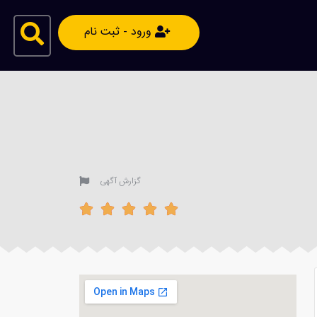
ورود - ثبت نام
گزارش آگهی




