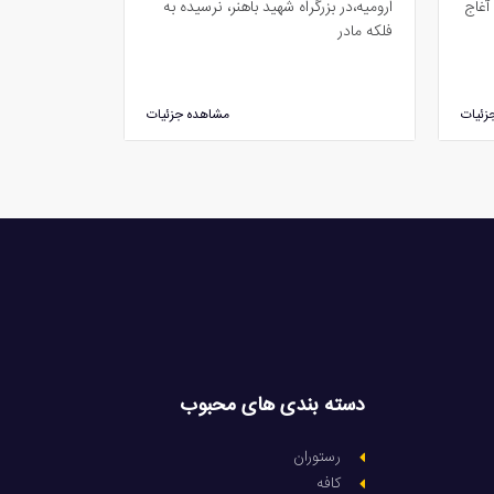
آغاج
ارومیه،در بزرگراه شهید باهنر، نرسیده به
فلکه مادر
زئیات
مشاهده جزئیات
دسته بندی های محبوب
رستوران
کافه