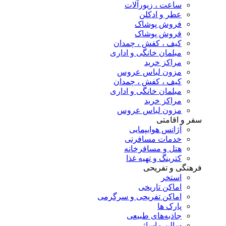
ساعت ، زیورآلات
عطر و ادکلن
فروش پوشاک
فروش پوشاک
کیف ، کفش ، چمدان
مبلمان خانگی و اداری
مراکز خرید
مزون لباس عروس
کیف ، کفش ، چمدان
مبلمان خانگی و اداری
مراکز خرید
مزون لباس عروس
سفر و اقامتی
آژانس هوایپمایی
خدمات مسافرتی
هتل و مسافرخانه
کترینگ و تهیه غذا
فرهنگی و تفریحی
استخر
اماکن تاریخی
اماکن تفریحی و سرگرمی
پارک ها
جاذبه‌های طبیعی
سالن ماساژ