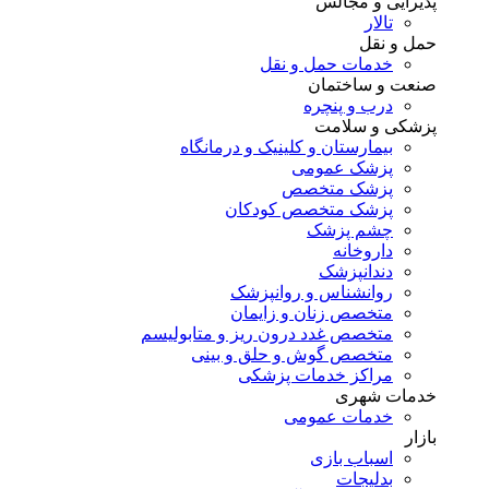
پذیرایی و مجالس
تالار
حمل و نقل
خدمات حمل و نقل
صنعت و ساختمان
درب و پنچره
پزشکی و سلامت
بیمارستان و کلینیک و درمانگاه
پزشک عمومی
پزشک متخصص
پزشک متخصص کودکان
چشم پزشک
داروخانه
دندانپزشک
روانشناس و روانپزشک
متخصص زنان و زایمان
متخصص غدد درون ریز و متابولیسم
متخصص گوش و حلق و بینی
مراکز خدمات پزشکی
خدمات شهری
خدمات عمومی
بازار
اسباب بازی
بدلیجات