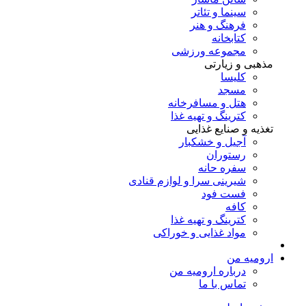
سینما و تئاتر
فرهنگ و هنر
کتابخانه
مجموعه ورزشی
مذهبی و زیارتی
کلیسا
مسجد
هتل و مسافرخانه
کترینگ و تهیه غذا
تغذیه و صنایع غذایی
آجیل و خشکبار
رستوران
سفره حانه
شیرینی سرا و لوازم قنادی
فست فود
کافه
کترینگ و تهیه غذا
مواد غذایی و خوراکی
ارومیه من
درباره ارومیه من
تماس با ما