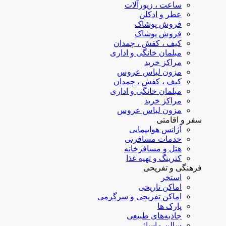
ساعت ، زیورآلات
عطر و ادکلن
فروش پوشاک
فروش پوشاک
کیف ، کفش ، چمدان
مبلمان خانگی و اداری
مراکز خرید
مزون لباس عروس
کیف ، کفش ، چمدان
مبلمان خانگی و اداری
مراکز خرید
مزون لباس عروس
سفر و اقامتی
آژانس هوایپمایی
خدمات مسافرتی
هتل و مسافرخانه
کترینگ و تهیه غذا
فرهنگی و تفریحی
استخر
اماکن تاریخی
اماکن تفریحی و سرگرمی
پارک ها
جاذبه‌های طبیعی
سالن ماساژ