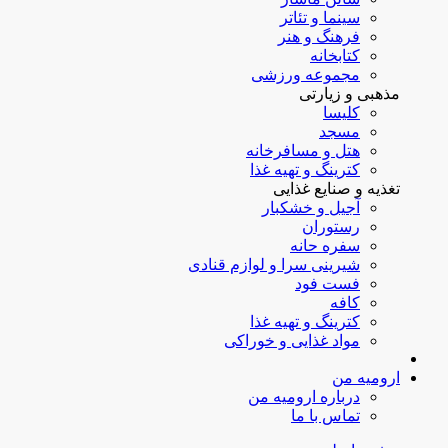
سینما و تئاتر
فرهنگ و هنر
کتابخانه
مجموعه ورزشی
مذهبی و زیارتی
کلیسا
مسجد
هتل و مسافرخانه
کترینگ و تهیه غذا
تغذیه و صنایع غذایی
آجیل و خشکبار
رستوران
سفره حانه
شیرینی سرا و لوازم قنادی
فست فود
کافه
کترینگ و تهیه غذا
مواد غذایی و خوراکی
ارومیه من
درباره ارومیه من
تماس با ما