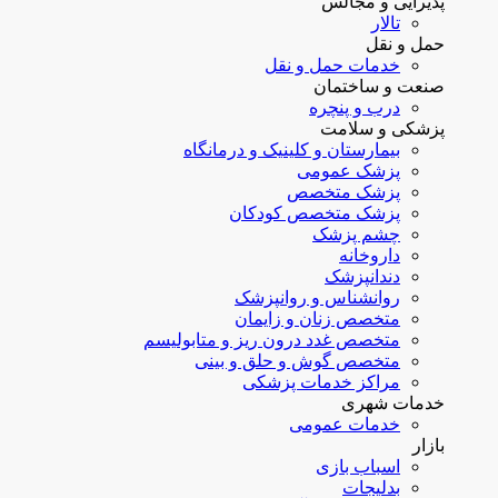
پذیرایی و مجالس
تالار
حمل و نقل
خدمات حمل و نقل
صنعت و ساختمان
درب و پنچره
پزشکی و سلامت
بیمارستان و کلینیک و درمانگاه
پزشک عمومی
پزشک متخصص
پزشک متخصص کودکان
چشم پزشک
داروخانه
دندانپزشک
روانشناس و روانپزشک
متخصص زنان و زایمان
متخصص غدد درون ریز و متابولیسم
متخصص گوش و حلق و بینی
مراکز خدمات پزشکی
خدمات شهری
خدمات عمومی
بازار
اسباب بازی
بدلیجات