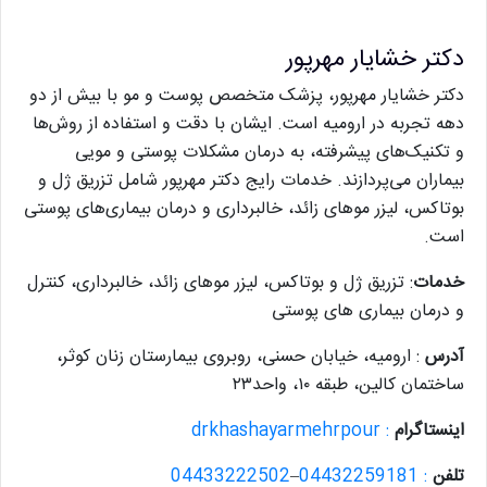
دکتر خشایار مهرپور
دکتر خشایار مهرپور، پزشک متخصص پوست و مو با بیش از دو
دهه تجربه در ارومیه است. ایشان با دقت و استفاده از روش‌ها
و تکنیک‌های پیشرفته، به درمان مشکلات پوستی و مویی
بیماران می‌پردازند. خدمات رایج دکتر مهرپور شامل تزریق ژل و
بوتاکس، لیزر موهای زائد، خالبرداری و درمان بیماری‌های پوستی
است.
خدمات
: تزریق ژل و بوتاکس، لیزر موهای زائد، خالبرداری، کنترل
و درمان بیماری های پوستی
آدرس
: ارومیه، خیابان حسنی، روبروی بیمارستان زنان کوثر،
ساختمان کالین، طبقه ۱۰، واحد۲۳
اینستاگرام
: drkhashayarmehrpour
تلفن
: 04432259181
–
04433222502