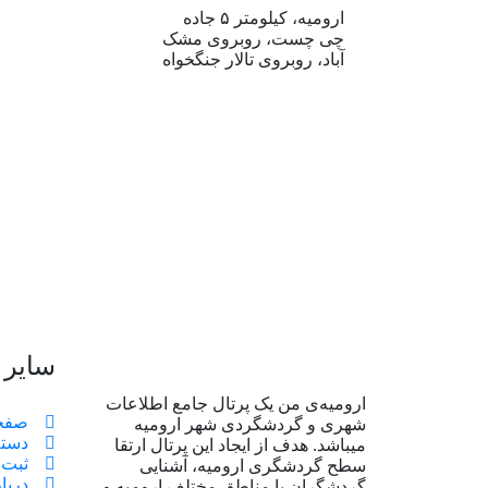
ارومیه، کیلومتر ۵ جاده
چی چست، روبروی مشک
آباد، روبروی تالار جنگخواه
سایر
ارومیه‌ی من یک پرتال جامع اطلاعات
صفح
شهری و گردشگردی شهر ارومیه
دسته
میباشد. هدف از ایجاد این پرتال ارتقا
ثبت 
سطح گردشگری ارومیه، آشنایی
دربار
گردشگران با مناطق مختلف ارومیه و