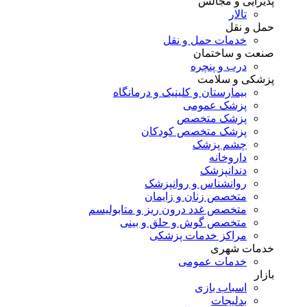
پذیرایی و مجالس
تالار
حمل و نقل
خدمات حمل و نقل
صنعت و ساختمان
درب و پنچره
پزشکی و سلامت
بیمارستان و کلینیک و درمانگاه
پزشک عمومی
پزشک متخصص
پزشک متخصص کودکان
چشم پزشک
داروخانه
دندانپزشک
روانشناس و روانپزشک
متخصص زنان و زایمان
متخصص غدد درون ریز و متابولیسم
متخصص گوش و حلق و بینی
مراکز خدمات پزشکی
خدمات شهری
خدمات عمومی
بازار
اسباب بازی
بدلیجات