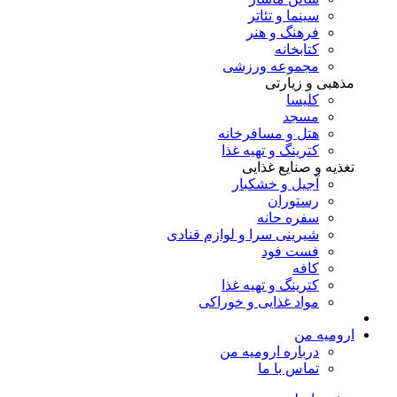
سینما و تئاتر
فرهنگ و هنر
کتابخانه
مجموعه ورزشی
مذهبی و زیارتی
کلیسا
مسجد
هتل و مسافرخانه
کترینگ و تهیه غذا
تغذیه و صنایع غذایی
آجیل و خشکبار
رستوران
سفره حانه
شیرینی سرا و لوازم قنادی
فست فود
کافه
کترینگ و تهیه غذا
مواد غذایی و خوراکی
ارومیه من
درباره ارومیه من
تماس با ما