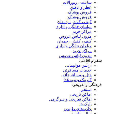
ساعت ، زیورآلات
عطر و ادکلن
فروش پوشاک
فروش پوشاک
کیف ، کفش ، چمدان
مبلمان خانگی و اداری
مراکز خرید
مزون لباس عروس
کیف ، کفش ، چمدان
مبلمان خانگی و اداری
مراکز خرید
مزون لباس عروس
سفر و اقامتی
آژانس هوایپمایی
خدمات مسافرتی
هتل و مسافرخانه
کترینگ و تهیه غذا
فرهنگی و تفریحی
استخر
اماکن تاریخی
اماکن تفریحی و سرگرمی
پارک ها
جاذبه‌های طبیعی
سالن ماساژ