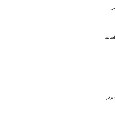
ر
برتر