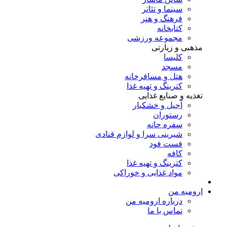
سینما و تئاتر
فرهنگ و هنر
کتابخانه
مجموعه ورزشی
مذهبی و زیارتی
کلیسا
مسجد
هتل و مسافرخانه
کترینگ و تهیه غذا
تغذیه و صنایع غذایی
آجیل و خشکبار
رستوران
سفره حانه
شیرینی سرا و لوازم قنادی
فست فود
کافه
کترینگ و تهیه غذا
مواد غذایی و خوراکی
ارومیه من
درباره ارومیه من
تماس با ما