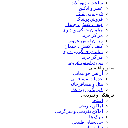
ساعت ، زیورآلات
عطر و ادکلن
فروش پوشاک
فروش پوشاک
کیف ، کفش ، چمدان
مبلمان خانگی و اداری
مراکز خرید
مزون لباس عروس
کیف ، کفش ، چمدان
مبلمان خانگی و اداری
مراکز خرید
مزون لباس عروس
سفر و اقامتی
آژانس هوایپمایی
خدمات مسافرتی
هتل و مسافرخانه
کترینگ و تهیه غذا
فرهنگی و تفریحی
استخر
اماکن تاریخی
اماکن تفریحی و سرگرمی
پارک ها
جاذبه‌های طبیعی
سالن ماساژ