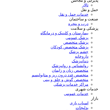
پذیرایی و مجالس
تالار
حمل و نقل
خدمات حمل و نقل
صنعت و ساختمان
درب و پنچره
پزشکی و سلامت
بیمارستان و کلینیک و درمانگاه
پزشک عمومی
پزشک متخصص
پزشک متخصص کودکان
چشم پزشک
داروخانه
دندانپزشک
روانشناس و روانپزشک
متخصص زنان و زایمان
متخصص غدد درون ریز و متابولیسم
متخصص گوش و حلق و بینی
مراکز خدمات پزشکی
خدمات شهری
خدمات عمومی
بازار
اسباب بازی
بدلیجات