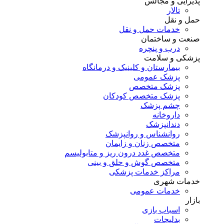
پذیرایی و مجالس
تالار
حمل و نقل
خدمات حمل و نقل
صنعت و ساختمان
درب و پنچره
پزشکی و سلامت
بیمارستان و کلینیک و درمانگاه
پزشک عمومی
پزشک متخصص
پزشک متخصص کودکان
چشم پزشک
داروخانه
دندانپزشک
روانشناس و روانپزشک
متخصص زنان و زایمان
متخصص غدد درون ریز و متابولیسم
متخصص گوش و حلق و بینی
مراکز خدمات پزشکی
خدمات شهری
خدمات عمومی
بازار
اسباب بازی
بدلیجات