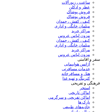
ساعت ، زیورآلات
عطر و ادکلن
فروش پوشاک
فروش پوشاک
کیف ، کفش ، چمدان
مبلمان خانگی و اداری
مراکز خرید
مزون لباس عروس
کیف ، کفش ، چمدان
مبلمان خانگی و اداری
مراکز خرید
مزون لباس عروس
سفر و اقامتی
آژانس هوایپمایی
خدمات مسافرتی
هتل و مسافرخانه
کترینگ و تهیه غذا
فرهنگی و تفریحی
استخر
اماکن تاریخی
اماکن تفریحی و سرگرمی
پارک ها
جاذبه‌های طبیعی
سالن ماساژ