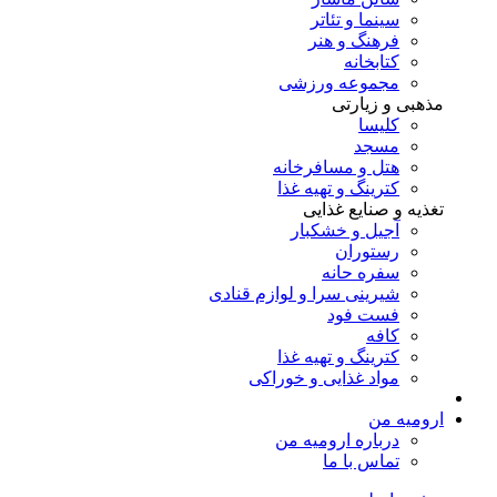
سینما و تئاتر
فرهنگ و هنر
کتابخانه
مجموعه ورزشی
مذهبی و زیارتی
کلیسا
مسجد
هتل و مسافرخانه
کترینگ و تهیه غذا
تغذیه و صنایع غذایی
آجیل و خشکبار
رستوران
سفره حانه
شیرینی سرا و لوازم قنادی
فست فود
کافه
کترینگ و تهیه غذا
مواد غذایی و خوراکی
ارومیه من
درباره ارومیه من
تماس با ما