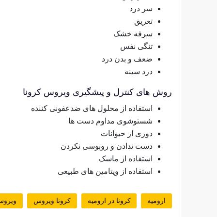
سر درد
تعریق
سرفه خشک
تنگی نفس
ضعف و بدن درد
درد سینه
روش های کنترل و پیشگیری ویروس کرونا
استفاده از محلول های ضدعفونی کننده
شستوشوی مداوم دست ها
دوری از حیوانات
دست ندادن و روبوسی نکردن
استفاده از ماسک
استفاده از ویتامین های طبیعی
ارومیه
کرونا در ارومیه
کرونا ویروس
ویروس