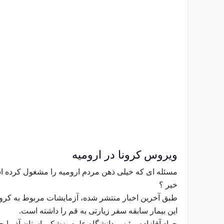
ویروس کرونا در ارومیه
مسئله ای که خیلی ذهن مردم ارومیه را مشغول کرده اس
خیر ؟
طبق آخرین اخبار منتشر شده، آزمایشات مربوط به کرونای یک زن ۵۵ ساله در ارومیه
این بیمار سابقه سفر زیارتی به قم را داشته است.
جواد آقازاده، رئیس دانشگاه علوم پزشکی استان آذربایج