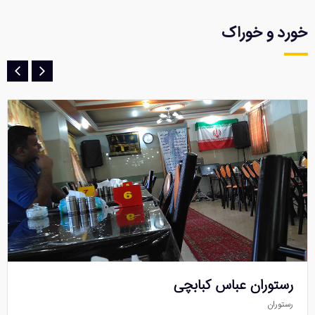
خورد و خوراک
رستوران عباس کبابچی
رستوران